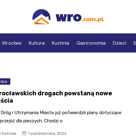
Wrocław
Kultura
Kuchnia
Gastronomia
Dzieci
S
odze
rocławskich drogach powstaną nowe
jścia
 Dróg i Utrzymania Miasta już potwierdził plany dotyczące
przejść dla pieszych. Chodzi o
l Sośniak
1 października, 2022