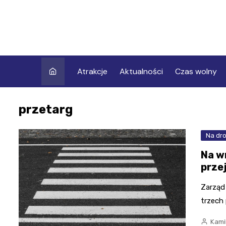
Skip
to
content
Atrakcje
Aktualności
Czas wolny
przetarg
Na dr
Na w
prze
Zarząd
trzech 
Kami