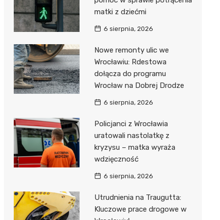
pomoc w sprawie potrącenia
matki z dziećmi
6 sierpnia, 2026
Nowe remonty ulic we
Wrocławiu: Rdestowa
dołącza do programu
Wrocław na Dobrej Drodze
6 sierpnia, 2026
Policjanci z Wrocławia
uratowali nastolatkę z
kryzysu – matka wyraża
wdzięczność
6 sierpnia, 2026
Utrudnienia na Traugutta:
Kluczowe prace drogowe w