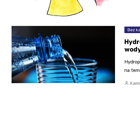
Bez ka
Hydr
wod
Hydrop
na tem
Kami