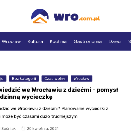
Wrocław
Kultura
Kuchnia
Gastronomia
Dzieci
S
je
Bez kategorii
Czas wolny
Wrocław
wiedzić we Wrocławiu z dziećmi – pomysł
odzinną wycieczkę
edzić we Wrocławiu z dziećmi? Planowanie wycieczki z
i może być czasami dużo trudniejszym
l Sośniak
20 kwietnia, 2021