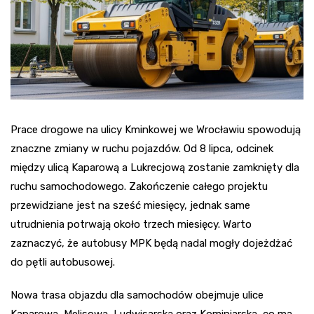
Prace drogowe na ulicy Kminkowej we Wrocławiu spowodują
znaczne zmiany w ruchu pojazdów. Od 8 lipca, odcinek
między ulicą Kaparową a Lukrecjową zostanie zamknięty dla
ruchu samochodowego. Zakończenie całego projektu
przewidziane jest na sześć miesięcy, jednak same
utrudnienia potrwają około trzech miesięcy. Warto
zaznaczyć, że autobusy MPK będą nadal mogły dojeżdżać
do pętli autobusowej.
Nowa trasa objazdu dla samochodów obejmuje ulice
Kaparową, Melisową, Ludwisarską oraz Kominiarską, co ma