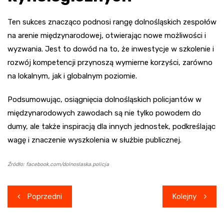
Ten sukces znacząco podnosi rangę dolnośląskich zespołów
na arenie międzynarodowej, otwierając nowe możliwości i
wyzwania. Jest to dowód na to, że inwestycje w szkolenie i
rozwój kompetencji przynoszą wymierne korzyści, zarówno
na lokalnym, jak i globalnym poziomie.
Podsumowując, osiągnięcia dolnośląskich policjantów w
międzynarodowych zawodach są nie tylko powodem do
dumy, ale także inspiracją dla innych jednostek, podkreślając
wagę i znaczenie wyszkolenia w służbie publicznej.
Źródło: facebook.com/dolnoslaska.policja
Nawigacja
Poprzedni
Kolejny
wpisu