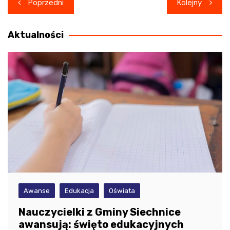
Nawigacja
Poprzedni
Kolejny
wpisu
Aktualności
Awanse
Edukacja
Oświata
Nauczycielki z Gminy Siechnice
awansują: święto edukacyjnych