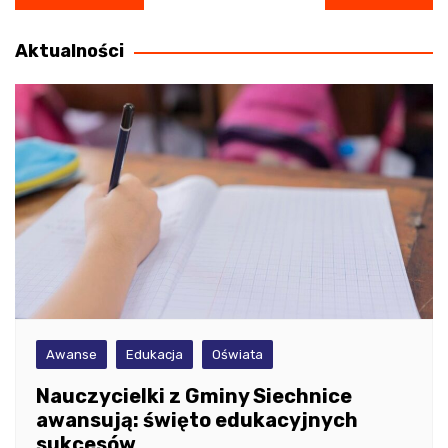
wpisu
Aktualności
Awanse
Edukacja
Oświata
Nauczycielki z Gminy Siechnice
awansują: święto edukacyjnych
sukcesów