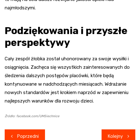
najmłodszymi.
Podziękowania i przyszłe
perspektywy
Cały zespół żłobka został uhonorowany za swoje wysiłki i
osiągnięcia. Zachęca się wszystkich zainteresowanych do
śledzenia dalszych postępów placówki, które będą
kontynuowane w nadchodzących miesiącach. Wdrażanie
nowych standardów jest krokiem naprzód w zapewnieniu
najlepszych warunków dla rozwoju dzieci.
Źródło: facebook.com/UMSiechnice
Nawigacja
Poprzedni
Kolejny