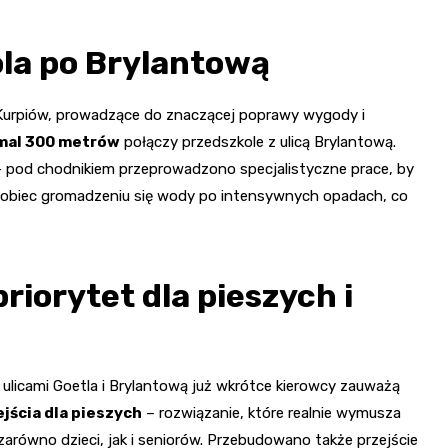
ola po Brylantową
Kurpiów, prowadzące do znaczącej poprawy wygody i
emal 300 metrów
połączy przedszkole z ulicą Brylantową.
 – pod chodnikiem przeprowadzono specjalistyczne prace, by
pobiec gromadzeniu się wody po intensywnych opadach, co
riorytet dla pieszych i
 ulicami Goetla i Brylantową już wkrótce kierowcy zauważą
jścia dla pieszych
– rozwiązanie, które realnie wymusza
arówno dzieci, jak i seniorów. Przebudowano także przejście