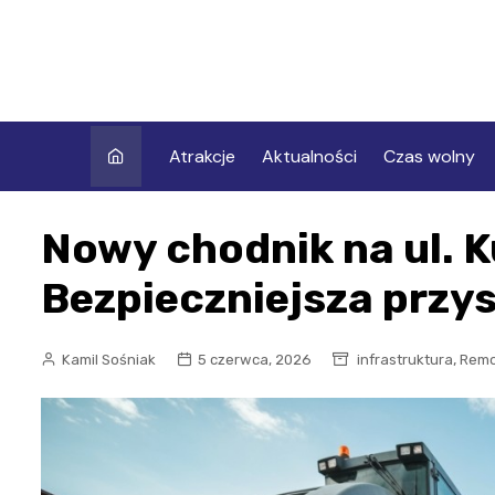
Skip
to
content
Atrakcje
Aktualności
Czas wolny
Nowy chodnik na ul. K
Bezpieczniejsza przys
,
Kamil Sośniak
5 czerwca, 2026
infrastruktura
Remo