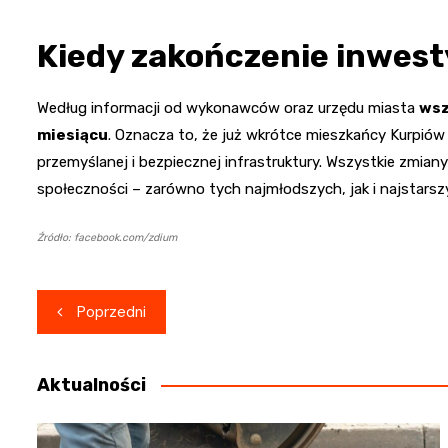
Kiedy zakończenie inwest
Według informacji od wykonawców oraz urzędu miasta
wsz
miesiącu
. Oznacza to, że już wkrótce mieszkańcy Kurpiów 
przemyślanej i bezpiecznej infrastruktury. Wszystkie zmia
społeczności – zarówno tych najmłodszych, jak i najstarsz
Źródło: facebook.com/zdium
Nawigacja
Poprzedni
wpisu
Aktualności