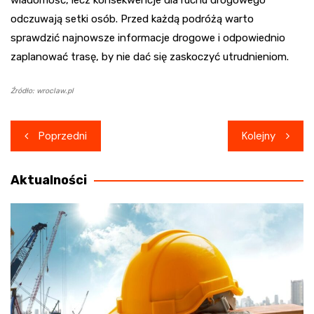
odczuwają setki osób. Przed każdą podróżą warto
sprawdzić najnowsze informacje drogowe i odpowiednio
zaplanować trasę, by nie dać się zaskoczyć utrudnieniom.
Źródło: wroclaw.pl
Nawigacja
Poprzedni
Kolejny
wpisu
Aktualności