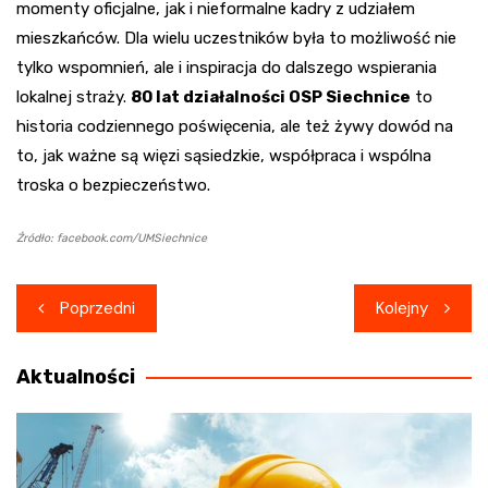
momenty oficjalne, jak i nieformalne kadry z udziałem
mieszkańców. Dla wielu uczestników była to możliwość nie
tylko wspomnień, ale i inspiracja do dalszego wspierania
lokalnej straży.
80 lat działalności OSP Siechnice
to
historia codziennego poświęcenia, ale też żywy dowód na
to, jak ważne są więzi sąsiedzkie, współpraca i wspólna
troska o bezpieczeństwo.
Źródło: facebook.com/UMSiechnice
Nawigacja
Poprzedni
Kolejny
wpisu
Aktualności