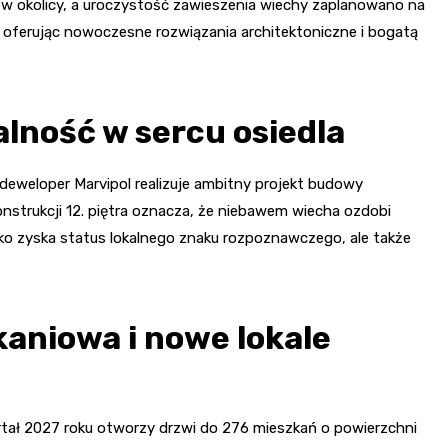
w okolicy, a uroczystość zawieszenia wiechy zaplanowano na
la, oferując nowoczesne rozwiązania architektoniczne i bogatą
lność w sercu osiedla
, deweloper Marvipol realizuje ambitny projekt budowy
trukcji 12. piętra oznacza, że niebawem wiecha ozdobi
ko zyska status lokalnego znaku rozpoznawczego, ale także
aniowa i nowe lokale
ał 2027 roku otworzy drzwi do 276 mieszkań o powierzchni