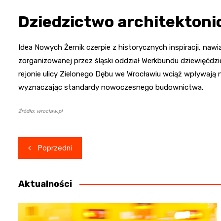
Dziedzictwo architektonic
Idea Nowych Żernik czerpie z historycznych inspiracji, 
zorganizowanej przez śląski oddział Werkbundu dziewięćdz
rejonie ulicy Zielonego Dębu we Wrocławiu wciąż wpływają 
wyznaczając standardy nowoczesnego budownictwa.
Źródło: wroclaw.pl
Nawigacja
Poprzedni
wpisu
Aktualności