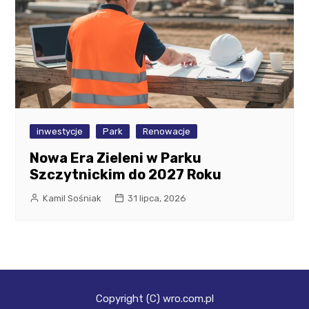
inwestycje
Park
Renowacje
Nowa Era Zieleni w Parku
Szczytnickim do 2027 Roku
Kamil Sośniak
31 lipca, 2026
Copyright (C) wro.com.pl