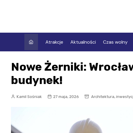
Skip
to
content
Atrakcje
Aktualności
Czas wolny
Nowe Żerniki: Wrocła
budynek!
,
Kamil Sośniak
27 maja, 2026
Architektura
inwestyc