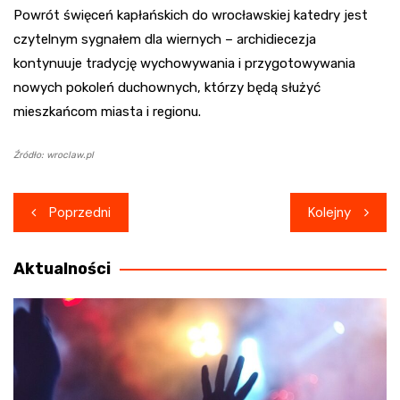
Powrót święceń kapłańskich do wrocławskiej katedry jest
czytelnym sygnałem dla wiernych – archidiecezja
kontynuuje tradycję wychowywania i przygotowywania
nowych pokoleń duchownych, którzy będą służyć
mieszkańcom miasta i regionu.
Źródło: wroclaw.pl
Nawigacja
Poprzedni
Kolejny
wpisu
Aktualności