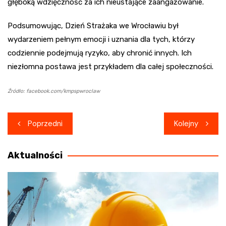
głęboką wdzięczność za ich nieustające zaangażowanie.
Podsumowując, Dzień Strażaka we Wrocławiu był
wydarzeniem pełnym emocji i uznania dla tych, którzy
codziennie podejmują ryzyko, aby chronić innych. Ich
niezłomna postawa jest przykładem dla całej społeczności.
Źródło: facebook.com/kmpspwroclaw
Nawigacja
Poprzedni
Kolejny
wpisu
Aktualności