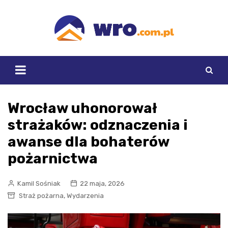
Skip
to
content
Wrocław uhonorował
strażaków: odznaczenia i
awanse dla bohaterów
pożarnictwa
Kamil Sośniak
22 maja, 2026
,
Straż pożarna
Wydarzenia