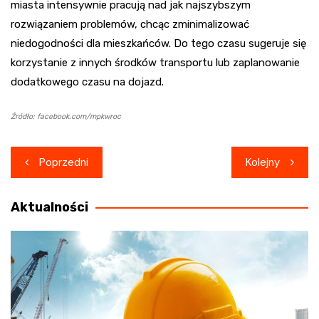
miasta intensywnie pracują nad jak najszybszym
rozwiązaniem problemów, chcąc zminimalizować
niedogodności dla mieszkańców. Do tego czasu sugeruje się
korzystanie z innych środków transportu lub zaplanowanie
dodatkowego czasu na dojazd.
Źródło: facebook.com/mpkwroc
Nawigacja
Poprzedni
Kolejny
wpisu
Aktualności