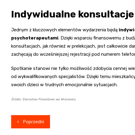
Indywidualne konsultacje
Jednym z kluczowych elementów wydarzenia będą
indywi
psychoterapeutami
. Dzięki wsparciu finansowemu z bu
konsultacjach, jak również w prelekcjach, jest całkowicie d
zachęcają do wcześniejszej rejestracji pod numerem telefo
Spotkanie stanowi nie tylko możliwość zdobycia cennej wie
od wykwalifikowanych specjalistów. Dzięki temu mieszkańc
swoich dzieci w trudnych emocjonalnie sytuacjach.
Źródło: Starostwo Powiatowe we Wrocławiu
Nawigacja
Poprzedni
wpisu