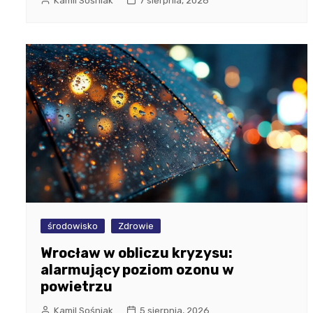
Kamil Sośniak
7 sierpnia, 2026
środowisko
Zdrowie
Wrocław w obliczu kryzysu:
alarmujący poziom ozonu w
powietrzu
Kamil Sośniak
5 sierpnia, 2026