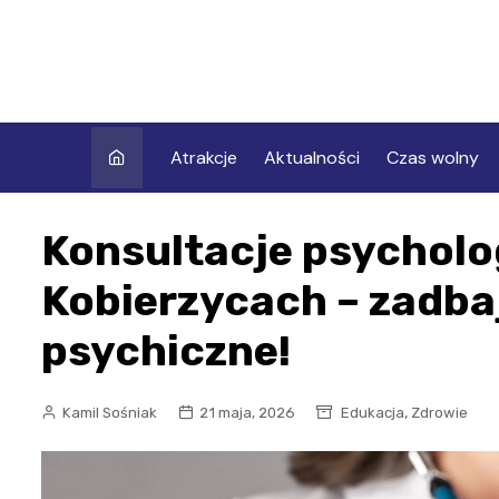
Skip
to
content
Atrakcje
Aktualności
Czas wolny
Konsultacje psycholo
Kobierzycach – zadba
psychiczne!
,
Kamil Sośniak
21 maja, 2026
Edukacja
Zdrowie