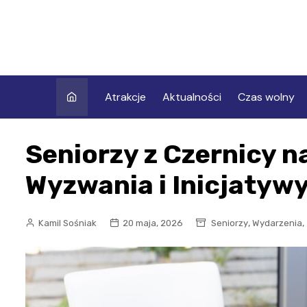
Skip
to
content
Atrakcje
Aktualności
Czas wolny
Seniorzy z Czernicy 
Wyzwania i Inicjatywy
,
,
Kamil Sośniak
20 maja, 2026
Seniorzy
Wydarzenia