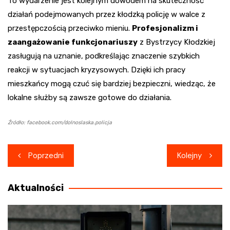
To wydarzenie jest kolejnym dowodem na skuteczność
działań podejmowanych przez kłodzką policję w walce z
przestępczością przeciwko mieniu.
Profesjonalizm i
zaangażowanie funkcjonariuszy
z Bystrzycy Kłodzkiej
zasługują na uznanie, podkreślając znaczenie szybkich
reakcji w sytuacjach kryzysowych. Dzięki ich pracy
mieszkańcy mogą czuć się bardziej bezpieczni, wiedząc, że
lokalne służby są zawsze gotowe do działania.
Źródło: facebook.com/dolnoslaska.policja
Nawigacja
Poprzedni
Kolejny
wpisu
Aktualności