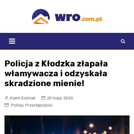
Skip
to
content
Policja z Kłodzka złapała
włamywacza i odzyskała
skradzione mienie!
Kamil Sośniak
20 maja, 2026
,
Policja
Przestępczość