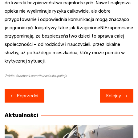
do kwestii bezpieczeństwa najmłodszych. Nawet najlepsza
opieka nie wyeliminuje ryzyka całkowicie, ale dobre
przygotowanie i odpowiednia komunikacja mogą znacząco
je ograniczyć. Inicjatywy takie jak #zaginioneNIEzapomniane
przypominają, że bezpieczeństwo dzieci to sprawa całej
społeczności – od rodziców i nauczycieli, przez lokalne
służby, aż po każdego mieszkańca, który może pomóc w
krytycznej sytuacji.
Źródło: facebook.com/dolnoslaska.policja
Nawigacja
Poprzedni
Kolejny
wpisu
Aktualności