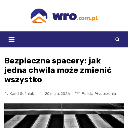
Skip
to
content
Bezpieczne spacery: jak
jedna chwila może zmienić
wszystko
,
Kamil Sośniak
20 maja, 2026
Policja
Wydarzenia