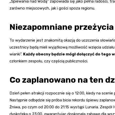
„Śpiewania nad Wodą” zapowiada się jako pełna radości, tr
zarówno miejscowych, jak i gości spoza regionu.
Niezapomniane przeżycia
To wydarzenie jest znakomitą okazją do uczczenia słowiańs
uczestnicy będą mieli wyjątkową możliwość wzięcia udziału
wianki”.
Każdy obecny będzie mógł dołączyć do tego
członkiem zespołu, czy częścią publiczności.
Co zaplanowano na ten dz
Dzień pełen atrakcji rozpocznie się o 12:00, kiedy na sceni
Następnie odbędzie się próba bicia rekordu śpiewu zaplano
Żniwa, po czym od 20:00 do 21:15 wystąpi Lunaria. Zespół H
dyskoteką o 23:00, gwarantując doskonałą zabawę dla wszy