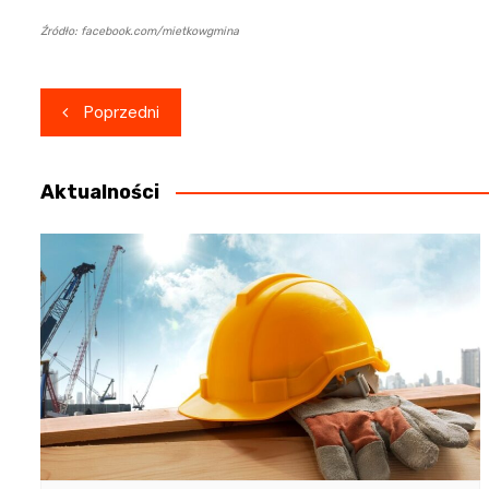
Źródło: facebook.com/mietkowgmina
Nawigacja
Poprzedni
wpisu
Aktualności