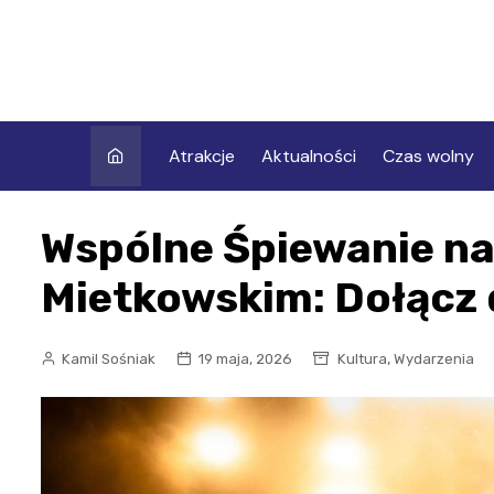
Skip
to
content
Atrakcje
Aktualności
Czas wolny
Wspólne Śpiewanie n
Mietkowskim: Dołącz 
,
Kamil Sośniak
19 maja, 2026
Kultura
Wydarzenia