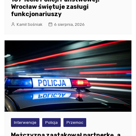
Wrocław świętuje zasługi
funkcjonariuszy
Kamil Sośniak
6 sierpnia, 2026
Interwencje
Policja
Przemoc
Mężczyzna zaatakował partnerkę, a