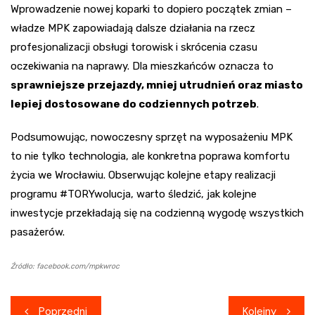
Wprowadzenie nowej koparki to dopiero początek zmian –
władze MPK zapowiadają dalsze działania na rzecz
profesjonalizacji obsługi torowisk i skrócenia czasu
oczekiwania na naprawy. Dla mieszkańców oznacza to
sprawniejsze przejazdy, mniej utrudnień oraz miasto
lepiej dostosowane do codziennych potrzeb
.
Podsumowując, nowoczesny sprzęt na wyposażeniu MPK
to nie tylko technologia, ale konkretna poprawa komfortu
życia we Wrocławiu. Obserwując kolejne etapy realizacji
programu #TORYwolucja, warto śledzić, jak kolejne
inwestycje przekładają się na codzienną wygodę wszystkich
pasażerów.
Źródło: facebook.com/mpkwroc
Nawigacja
Poprzedni
Kolejny