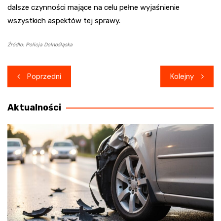
dalsze czynności mające na celu pełne wyjaśnienie
wszystkich aspektów tej sprawy.
Źródło: Policja Dolnośląska
Nawigacja
Poprzedni
Kolejny
wpisu
Aktualności