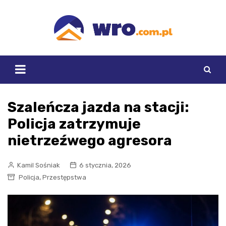
Skip
to
content
Szaleńcza jazda na stacji:
Policja zatrzymuje
nietrzeźwego agresora
Kamil Sośniak
6 stycznia, 2026
,
Policja
Przestępstwa