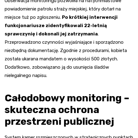
Obserwacja monitoringu pozwoliła na natychmiastowe
powiadomienie patrolu straży miejskiej, który dotarł na
miejsce tuż po zgłoszeniu.
Po krótkiej interwencji
funkcjonariusze zidentyfikowali 22-letnią
sprawczynię i dokonali jej zatrzymania
.
Przeprowadzono czynności wyjaśniające i sporządzono
niezbędną dokumentację. Zgodnie z procedurami, kobieta
została ukarana mandatem o wysokości 500 złotych.
Dodatkowo, zobowiązano ją do usunięcia śladów
nielegalnego napisu.
Całodobowy monitoring –
skuteczna ochrona
przestrzeni publicznej
System kamer rozmieszczonych w strategicznych punktach