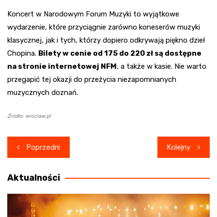
Koncert w Narodowym Forum Muzyki to wyjątkowe
wydarzenie, które przyciągnie zarówno koneserów muzyki
klasycznej, jak i tych, którzy dopiero odkrywają piękno dzieł
Chopina.
Bilety w cenie od 175 do 220 zł są dostępne
na stronie internetowej NFM
, a także w kasie. Nie warto
przegapić tej okazji do przeżycia niezapomnianych
muzycznych doznań.
Źródło: wroclaw.pl
Nawigacja
Poprzedni
Kolejny
wpisu
Aktualności