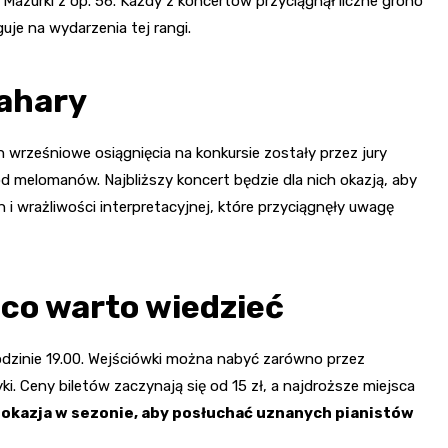
i Mazurki z op. 56. Każdy z koncertów przyciągnął liczne grono
je na wydarzenia tej rangi.
wahary
h wrześniowe osiągnięcia na konkursie zostały przez jury
d melomanów. Najbliższy koncert będzie dla nich okazją, aby
i wrażliwości interpretacyjnej, które przyciągnęły uwagę
 co warto wiedzieć
odzinie 19.00. Wejściówki można nabyć zarówno przez
i. Ceny biletów zaczynają się od 15 zł, a najdroższe miejsca
 okazja w sezonie, aby posłuchać uznanych pianistów