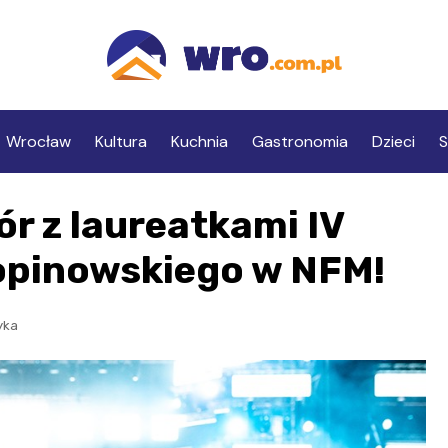
Wrocław
Kultura
Kuchnia
Gastronomia
Dzieci
S
r z laureatkami IV
opinowskiego w NFM!
yka