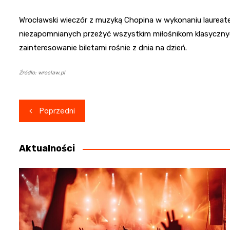
Wrocławski wieczór z muzyką Chopina w wykonaniu laureate
niezapomnianych przeżyć wszystkim miłośnikom klasycznyc
zainteresowanie biletami rośnie z dnia na dzień.
Źródło: wroclaw.pl
Nawigacja
Poprzedni
wpisu
Aktualności