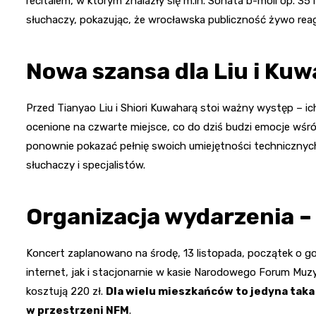
recitalem, w którym znalazły się m.in. Sonata b-moll op. 35 
słuchaczy, pokazując, że wrocławska publiczność żywo reagu
Nowa szansa dla Liu i Ku
Przed Tianyao Liu i Shiori Kuwaharą stoi ważny występ – ic
ocenione na czwarte miejsce, co do dziś budzi emocje wśró
ponownie pokazać pełnię swoich umiejętności technicznych 
słuchaczy i specjalistów.
Organizacja wydarzenia –
Koncert zaplanowano na środę, 13 listopada, początek o g
internet, jak i stacjonarnie w kasie Narodowego Forum Muzyk
kosztują 220 zł.
Dla wielu mieszkańców to jedyna taka
w przestrzeni NFM
.