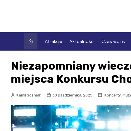
Skip
to
content
Atrakcje
Aktualności
Czas wolny
Niezapomniany wieczó
miejsca Konkursu Ch
,
Kamil Sośniak
30 października, 2025
Koncerty
Muz