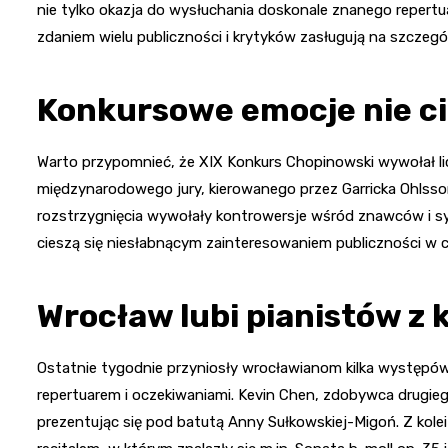
nie tylko okazja do wysłuchania doskonale znanego repertuar
zdaniem wielu publiczności i krytyków zasługują na szczeg
Konkursowe emocje nie c
Warto przypomnieć, że XIX Konkurs Chopinowski wywołał l
międzynarodowego jury, kierowanego przez Garricka Ohlsson
rozstrzygnięcia wywołały kontrowersje wśród znawców i sy
cieszą się niesłabnącym zainteresowaniem publiczności w c
Wrocław lubi pianistów z
Ostatnie tygodnie przyniosły wrocławianom kilka występów
repertuarem i oczekiwaniami. Kevin Chen, zdobywca drugieg
prezentując się pod batutą Anny Sułkowskiej-Migoń. Z kolei 