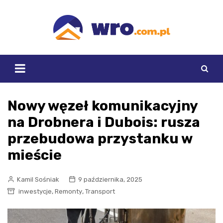
Skip
to
content
Nowy węzeł komunikacyjny
na Drobnera i Dubois: rusza
przebudowa przystanku w
mieście
Kamil Sośniak
9 października, 2025
,
,
inwestycje
Remonty
Transport