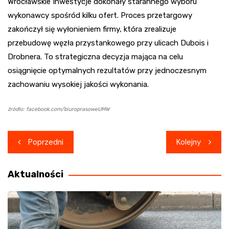
Wrocławskie Inwestycje dokonały starannego wyboru
wykonawcy spośród kilku ofert. Proces przetargowy
zakończył się wyłonieniem firmy, która zrealizuje
przebudowę węzła przystankowego przy ulicach Dubois i
Drobnera. To strategiczna decyzja mająca na celu
osiągnięcie optymalnych rezultatów przy jednoczesnym
zachowaniu wysokiej jakości wykonania.
źródło: facebook.com/biuroprasoweUMW
Nawigacja
Poprzedni
Kolejny
wpisu
Aktualności