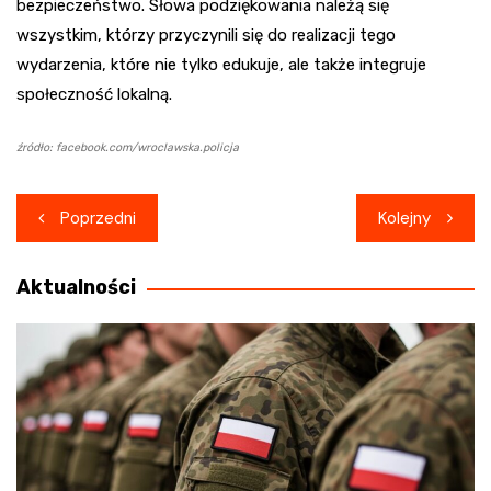
bezpieczeństwo. Słowa podziękowania należą się
wszystkim, którzy przyczynili się do realizacji tego
wydarzenia, które nie tylko edukuje, ale także integruje
społeczność lokalną.
źródło: facebook.com/wroclawska.policja
Nawigacja
Poprzedni
Kolejny
wpisu
Aktualności