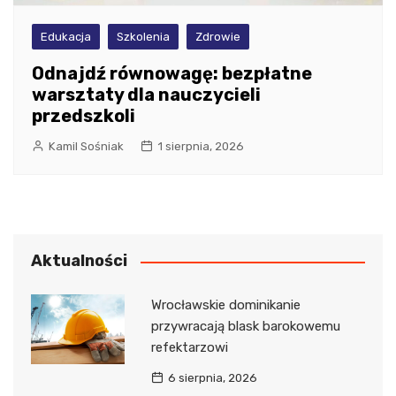
Edukacja
Szkolenia
Zdrowie
Odnajdź równowagę: bezpłatne
warsztaty dla nauczycieli
przedszkoli
Kamil Sośniak
1 sierpnia, 2026
Aktualności
Wrocławskie dominikanie
przywracają blask barokowemu
refektarzowi
6 sierpnia, 2026