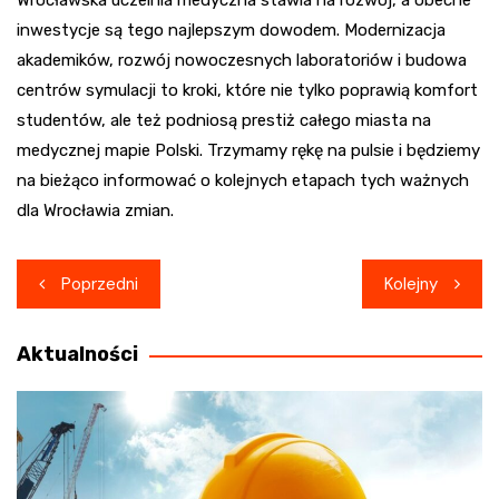
Wrocławska uczelnia medyczna stawia na rozwój, a obecne
inwestycje są tego najlepszym dowodem. Modernizacja
akademików, rozwój nowoczesnych laboratoriów i budowa
centrów symulacji to kroki, które nie tylko poprawią komfort
studentów, ale też podniosą prestiż całego miasta na
medycznej mapie Polski. Trzymamy rękę na pulsie i będziemy
na bieżąco informować o kolejnych etapach tych ważnych
dla Wrocławia zmian.
Nawigacja
Poprzedni
Kolejny
wpisu
Aktualności