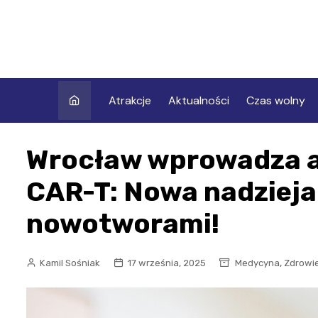
Skip
to
content
Atrakcje
Aktualności
Czas wolny
Wrocław wprowadza a
CAR-T: Nowa nadzieja
nowotworami!
,
Kamil Sośniak
17 września, 2025
Medycyna
Zdrowi