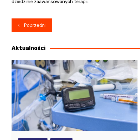
dziedzinie zaawansowanych terapii.
Nawigacja
Poprzedni
wpisu
Aktualności