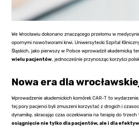
We Wrocławiu dokonano znaczącego przełomu w medycynie,
opornymi nowotworami krwi. Uniwersytecki Szpital Klinic
Śląskich, jako pierwszy w Polsce wprowadził akademicką te
wielu pacjentów
, jednocześnie przynosząc korzyści pol
Nowa era dla wrocławski
Wprowadzenie akademickich komórek CAR-T to wydarzenie, 
tej pory pacjenci byli zmuszeni korzystać z drogich i czaso
dynamikę, skracając czas oczekiwania na terapię do trzech 
osiągnięcie nie tylko dla pacjentów, ale i dla efe