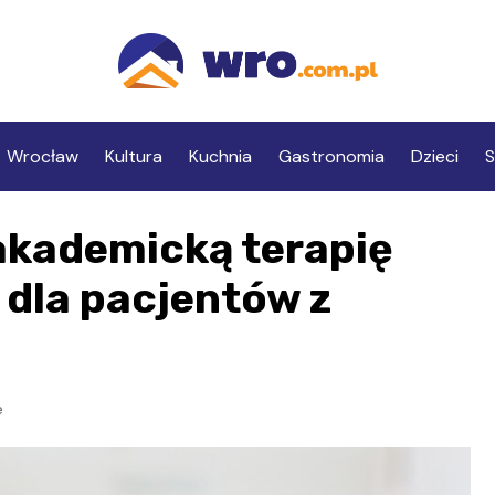
Wrocław
Kultura
Kuchnia
Gastronomia
Dzieci
S
kademicką terapię
 dla pacjentów z
e