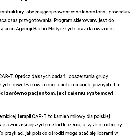
astruktury, obejmującej nowoczesne laboratoria i procedury.
aca czas przygotowania. Program skierowany jest do
i wsparciu Agencji Badań Medycznych oraz darowiznom,
CAR-T. Oprócz dalszych badań i poszerzania grupy
innych nowotworów i chorób autoimmunologicznych.
To
ści zarówno pacjentom, jak i całemu systemowi
ckiej terapii CAR-T to kamień milowy dla polskiej
 najnowocześniejszych metod leczenia, a system ochrony
o przykład, jak polskie ośrodki mogą stać się liderami w