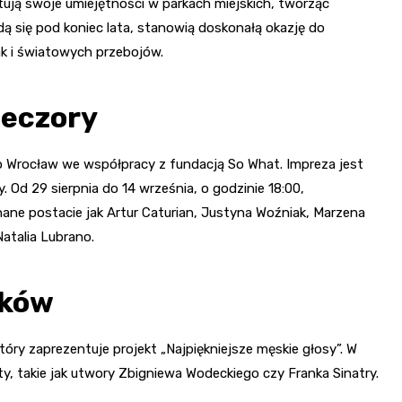
tują swoje umiejętności w parkach miejskich, tworząc
 się pod koniec lata, stanowią doskonałą okazję do
ak i światowych przebojów.
ieczory
to Wrocław we współpracy z fundacją So What. Impreza jest
 Od 29 sierpnia do 14 września, o godzinie 18:00,
ane postacie jak Artur Caturian, Justyna Woźniak, Marzena
atalia Lubrano.
rków
óry zaprezentuje projekt „Najpiękniejsze męskie głosy”. W
ty, takie jak utwory Zbigniewa Wodeckiego czy Franka Sinatry.