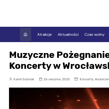
Skip
to
content
Atrakcje
Aktualności
Czas wolny
Muzyczne Pożegnanie
Koncerty w Wrocławs
,
Kamil Sośniak
26 sierpnia, 2025
Koncerty
Wydarze