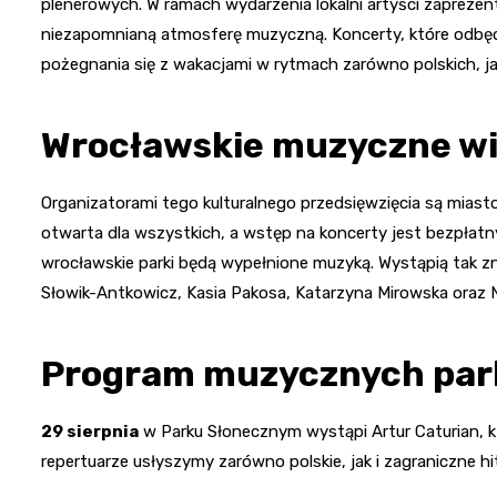
plenerowych. W ramach wydarzenia lokalni artyści zaprezen
niezapomnianą atmosferę muzyczną. Koncerty, które odbędą
pożegnania się z wakacjami w rytmach zarówno polskich, j
Wrocławskie muzyczne w
Organizatorami tego kulturalnego przedsięwzięcia są mias
otwarta dla wszystkich, a wstęp na koncerty jest bezpłatny.
wrocławskie parki będą wypełnione muzyką. Wystąpią tak zn
Słowik-Antkowicz, Kasia Pakosa, Katarzyna Mirowska oraz N
Program muzycznych pa
29 sierpnia
w Parku Słonecznym wystąpi Artur Caturian, kt
repertuarze usłyszymy zarówno polskie, jak i zagraniczne hi