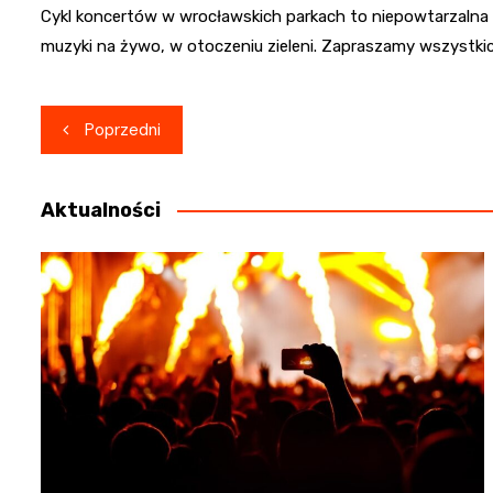
Cykl koncertów w wrocławskich parkach to niepowtarzalna 
muzyki na żywo, w otoczeniu zieleni. Zapraszamy wszystk
Nawigacja
Poprzedni
wpisu
Aktualności