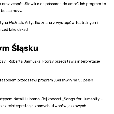
 oraz zespół „Słowik e os pássaros do amor”. Ich program to
 bossa novy.
styna Woźniak. Artystka znana z występów teatralnych i
rzed kilku dekad.
ym Śląsku
kosy i Roberta Jarmużka, którzy przedstawią interpretacje
zespołem przedstawi program „Gershwin na 5”, pełen
tępem Natalii Lubrano. Jej koncert „Songs for Humanity –
rzez reinterpretacje znanych utworów jazzowych.