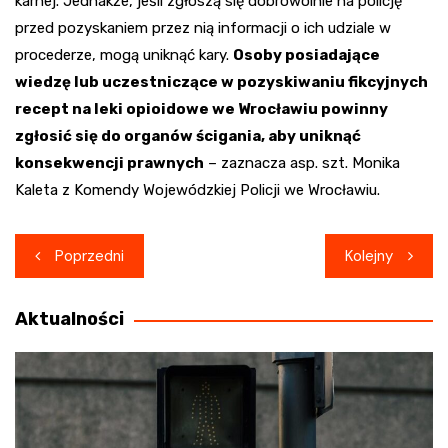
karnej. Jednakże, jeśli zgłoszą się dobrowolnie na policję
przed pozyskaniem przez nią informacji o ich udziale w
procederze, mogą uniknąć kary.
Osoby posiadające
wiedzę lub uczestniczące w pozyskiwaniu fikcyjnych
recept na leki opioidowe we Wrocławiu powinny
zgłosić się do organów ścigania, aby uniknąć
konsekwencji prawnych
– zaznacza asp. szt. Monika
Kaleta z Komendy Wojewódzkiej Policji we Wrocławiu.
Nawigacja
Poprzedni
Kolejny
wpisu
Aktualności