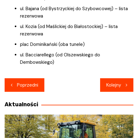
ul. Bajana (od Bystrzyckiej do Szybowcowej) – lista
rezerwowa
ul. Kozia (od Maślickiej do Białostockiej) – lista
rezerwowa
plac Dominikański (oba tunele)
ul. Bacciarellego (od Olszewskiego do
Dembowskiego)
Nawigacja
Poprzedni
Kolejny
wpisu
Aktualności