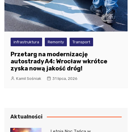
infrastruktura
Remonty
Transport
Przetarg na modernizację
autostrady A4: Wrocław wkrótce
zyska nową jakość dróg!
Kamil Sośniak
31 lipca, 2026
Aktualności
Letnia Noc Tańca w