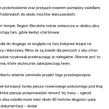
wi przechodzenie oraz przejazd rowerem pomiędzy osiedlami
 Trzebnickich do okolic mostów Warszawskich.
im tempie. Region Kleczków rośnie zwłaszcza w okolicy ulicy
stają tam, gdzie kiedyś stał browar.
dla do drugiego ze względu na tory kolejowe leżące na
y i Warszawy. Mimo że są ścieżki dla pieszych z obu stron
udzie ryzykowali przekraczając je nielegalnie. Obecnie jest to
ia, które skutecznie zabezpieczają teren.
 Miasto właśnie zamówiło projekt tego przedsięwzięcia.
ie koncepcji tunelu pieszo-rowerowego położonego pod linią
które planuje przeprowadzić remont tej trasy – ogłosił
te dwa osiedla może mieć około 40 metrów długości i parę
 dokumentacji – dodał.