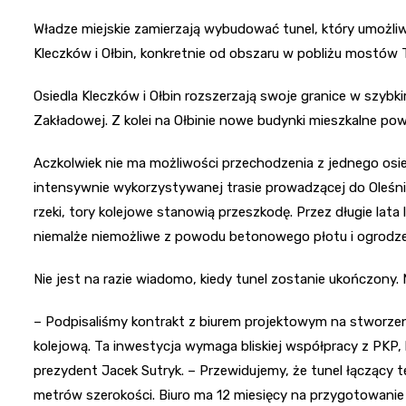
Władze miejskie zamierzają wybudować tunel, który umożli
Kleczków i Ołbin, konkretnie od obszaru w pobliżu mostów
Osiedla Kleczków i Ołbin rozszerzają swoje granice w szybk
Zakładowej. Z kolei na Ołbinie nowe budynki mieszkalne pow
Aczkolwiek nie ma możliwości przechodzenia z jednego osie
intensywnie wykorzystywanej trasie prowadzącej do Oleśnic
rzeki, tory kolejowe stanowią przeszkodę. Przez długie lata l
niemalże niemożliwe z powodu betonowego płotu i ogrodzen
Nie jest na razie wiadomo, kiedy tunel zostanie ukończony.
– Podpisaliśmy kontrakt z biurem projektowym na stworzen
kolejową. Ta inwestycja wymaga bliskiej współpracy z PKP, 
prezydent Jacek Sutryk. – Przewidujemy, że tunel łączący 
metrów szerokości. Biuro ma 12 miesięcy na przygotowanie