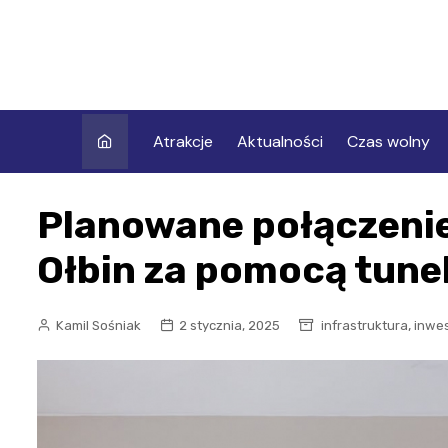
Skip
to
content
Atrakcje
Aktualności
Czas wolny
Planowane połączenie 
Ołbin za pomocą tune
,
Kamil Sośniak
2 stycznia, 2025
infrastruktura
inwes