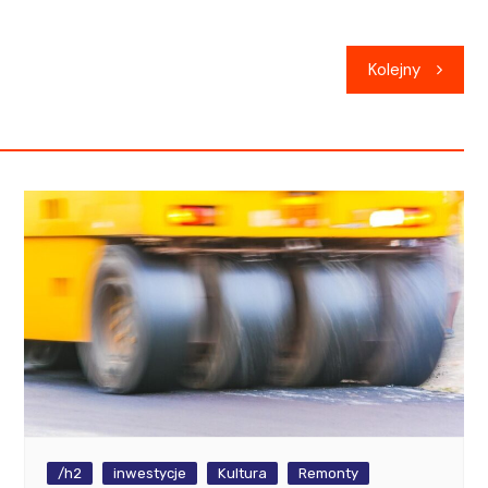
Kolejny
/h2
inwestycje
Kultura
Remonty