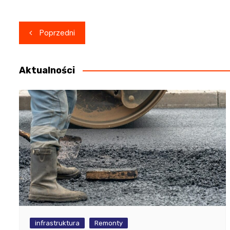
Nawigacja
Poprzedni
wpisu
Aktualności
infrastruktura
Remonty