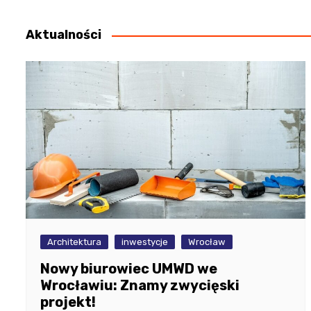
wpisu
Aktualności
Architektura
inwestycje
Wrocław
Nowy biurowiec UMWD we
Wrocławiu: Znamy zwycięski
projekt!