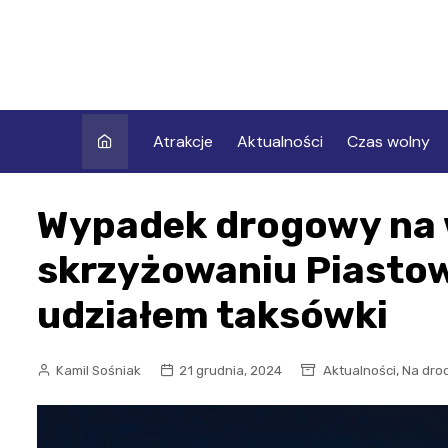
Skip
to
content
Atrakcje
Aktualności
Czas wolny
Wypadek drogowy na
skrzyżowaniu Piastow
udziałem taksówki
,
Kamil Sośniak
21 grudnia, 2024
Aktualności
Na dro