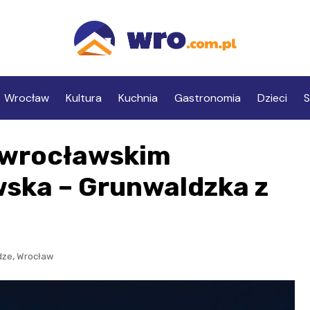
Wrocław
Kultura
Kuchnia
Gastronomia
Dzieci
S
 wrocławskim
ska – Grunwaldzka z
,
dze
Wrocław