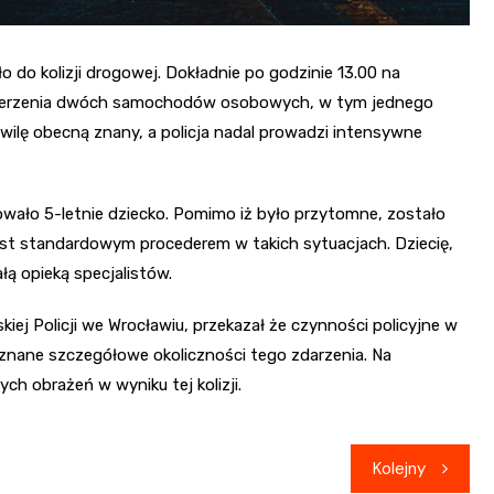
 do kolizji drogowej. Dokładnie po godzinie 13.00 na
o zderzenia dwóch samochodów osobowych, w tym jednego
wilę obecną znany, a policja nadal prowadzi intensywne
ało 5-letnie dziecko. Pomimo iż było przytomne, zostało
est standardowym procederem w takich sytuacjach. Dziecię,
ą opieką specjalistów.
iej Policji we Wrocławiu, przekazał że czynności policyjne w
ą znane szczegółowe okoliczności tego zdarzenia. Na
ch obrażeń w wyniku tej kolizji.
Kolejny