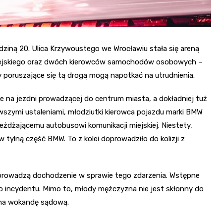
odziną 20. Ulica Krzywoustego we Wrocławiu stała się areną
 miejskiego oraz dwóch kierowców samochodów osobowych –
 poruszające się tą drogą mogą napotkać na utrudnienia.
 na jezdni prowadzącej do centrum miasta, a dokładniej tuż
wszymi ustaleniami, młodziutki kierowca pojazdu marki BMW
eżdżającemu autobusowi komunikacji miejskiej. Niestety,
 tylną część BMW. To z kolei doprowadziło do kolizji z
prowadzą dochodzenie w sprawie tego zdarzenia. Wstępne
o incydentu. Mimo to, młody mężczyzna nie jest skłonny do
ć na wokandę sądową.