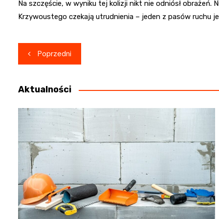
Na szczęście, w wyniku tej kolizji nikt nie odniósł obrażeń. 
Krzywoustego czekają utrudnienia – jeden z pasów ruchu j
Nawigacja
Poprzedni
wpisu
Aktualności