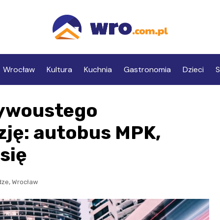
Wrocław
Kultura
Kuchnia
Gastronomia
Dzieci
S
zywoustego
zję: autobus MPK,
się
,
dze
Wrocław