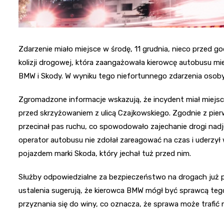
Zdarzenie miało miejsce w środę, 11 grudnia, nieco przed g
kolizji drogowej, która zaangażowała kierowcę autobusu
BMW i Skody. W wyniku tego niefortunnego zdarzenia osoby
Zgromadzone informacje wskazują, że incydent miał miejsce
przed skrzyżowaniem z ulicą Czajkowskiego. Zgodnie z pier
przecinał pas ruchu, co spowodowało zajechanie drogi nadj
operator autobusu nie zdołał zareagować na czas i uderzył w
pojazdem marki Skoda, który jechał tuż przed nim.
Służby odpowiedzialne za bezpieczeństwo na drogach już 
ustalenia sugerują, że kierowca BMW mógł być sprawcą teg
przyznania się do winy, co oznacza, że sprawa może trafi