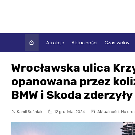
Skip
to
content
Atrakcje
Aktualności
Czas wolny
Wrocławska ulica Kr
opanowana przez koli
BMW i Skoda zderzyły 
,
Kamil Sośniak
12 grudnia, 2024
Aktualności
Na dro