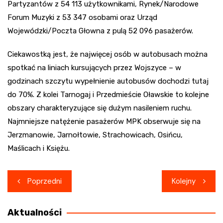
Partyzantów z 54 113 użytkownikami, Rynek/Narodowe
Forum Muzyki z 53 347 osobami oraz Urząd
Wojewódzki/Poczta Głowna z pulą 52 096 pasażerów.
Ciekawostką jest, że najwięcej osób w autobusach można
spotkać na liniach kursujących przez Wojszyce – w
godzinach szczytu wypełnienie autobusów dochodzi tutaj
do 70%. Z kolei Tarnogaj i Przedmieście Oławskie to kolejne
obszary charakteryzujące się dużym nasileniem ruchu.
Najmniejsze natężenie pasażerów MPK obserwuje się na
Jerzmanowie, Jarnołtowie, Strachowicach, Osińcu,
Maślicach i Księżu.
Nawigacja
Poprzedni
Kolejny
wpisu
Aktualności