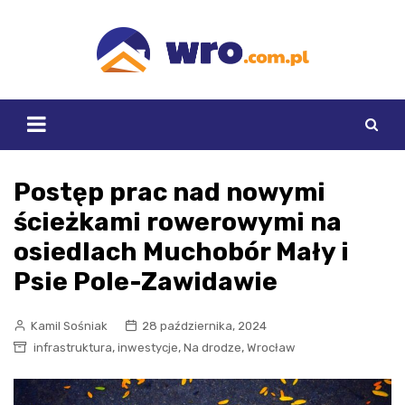
Skip
to
content
Postęp prac nad nowymi
ścieżkami rowerowymi na
osiedlach Muchobór Mały i
Psie Pole-Zawidawie
Kamil Sośniak
28 października, 2024
,
,
,
infrastruktura
inwestycje
Na drodze
Wrocław