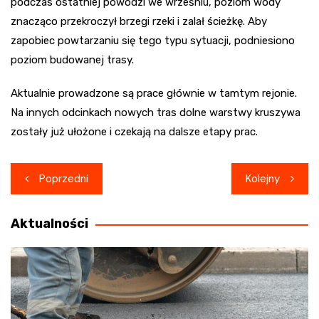
podczas ostatniej powodzi we wrześniu, poziom wody
znacząco przekroczył brzegi rzeki i zalał ścieżkę. Aby
zapobiec powtarzaniu się tego typu sytuacji, podniesiono
poziom budowanej trasy.
Aktualnie prowadzone są prace głównie w tamtym rejonie.
Na innych odcinkach nowych tras dolne warstwy kruszywa
zostały już ułożone i czekają na dalsze etapy prac.
Nawigacja
Poprzedni
Kolejny
wpisu
Aktualności