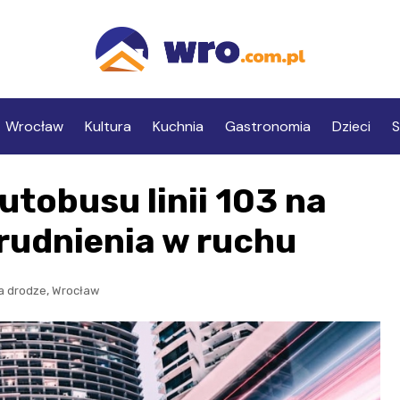
Wrocław
Kultura
Kuchnia
Gastronomia
Dzieci
S
utobusu linii 103 na
rudnienia w ruchu
,
a drodze
Wrocław