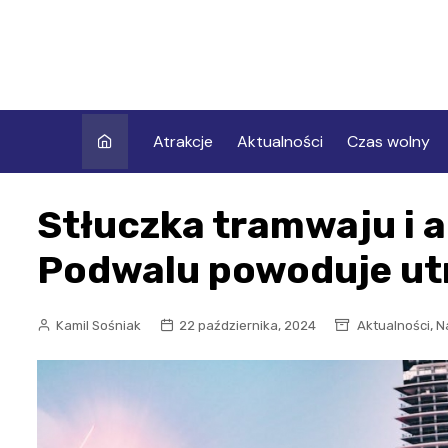
Skip
to
content
Atrakcje
Aktualności
Czas wolny
Stłuczka tramwaju i a
Podwalu powoduje ut
,
Kamil Sośniak
22 października, 2024
Aktualności
N