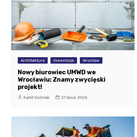
Architektura
inwestycje
Wrocław
Nowy biurowiec UMWD we
Wrocławiu: Znamy zwycięski
projekt!
Kamil Sośniak
27 lipca, 2026