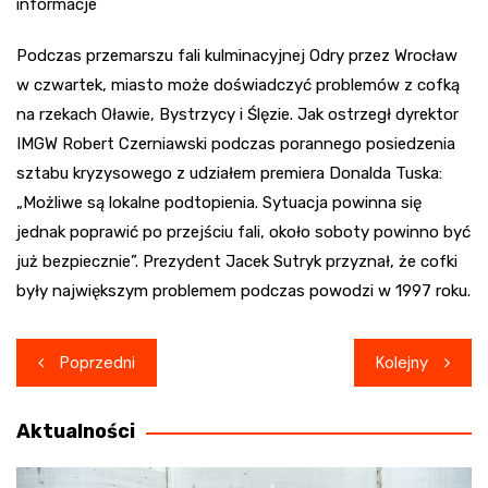
informacje
Podczas przemarszu fali kulminacyjnej Odry przez Wrocław
w czwartek, miasto może doświadczyć problemów z cofką
na rzekach Oławie, Bystrzycy i Ślęzie. Jak ostrzegł dyrektor
IMGW Robert Czerniawski podczas porannego posiedzenia
sztabu kryzysowego z udziałem premiera Donalda Tuska:
„Możliwe są lokalne podtopienia. Sytuacja powinna się
jednak poprawić po przejściu fali, około soboty powinno być
już bezpiecznie”. Prezydent Jacek Sutryk przyznał, że cofki
były największym problemem podczas powodzi w 1997 roku.
Nawigacja
Poprzedni
Kolejny
wpisu
Aktualności