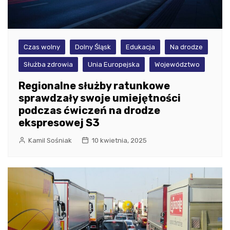
Czas wolny
Dolny Śląsk
Edukacja
Na drodze
Służba zdrowia
Unia Europejska
Województwo
Regionalne służby ratunkowe
sprawdzały swoje umiejętności
podczas ćwiczeń na drodze
ekspresowej S3
Kamil Sośniak
10 kwietnia, 2025