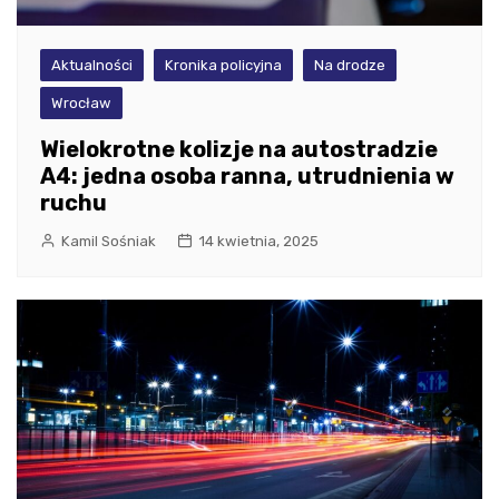
Aktualności
Kronika policyjna
Na drodze
Wrocław
Wielokrotne kolizje na autostradzie
A4: jedna osoba ranna, utrudnienia w
ruchu
Kamil Sośniak
14 kwietnia, 2025