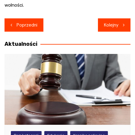
wolności.
Nawigacja
Poprzedni
Kolejny
wpisu
Aktualności