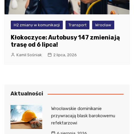
H2 zmiany w komunikacji
Transport
Wrocław
Kłokoczyce: Autobusy 147 zmieniają
trasę od 6 lipca!
Kamil Sośniak
2 lipca, 2026
Aktualności
Wrocławskie dominikanie
przywracają blask barokowemu
refektarzowi
6 sierpnia, 2026