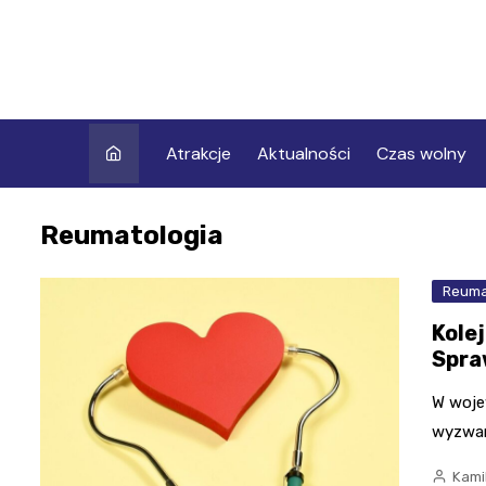
Skip
to
content
Atrakcje
Aktualności
Czas wolny
Reumatologia
Reuma
Kole
Spra
W woje
wyzwan
Kami