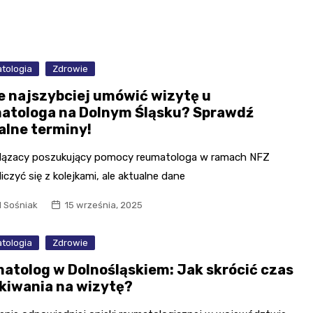
tologia
Zdrowie
e najszybciej umówić wizytę u
atologa na Dolnym Śląsku? Sprawdź
alne terminy!
lązacy poszukujący pomocy reumatologa w ramach NFZ
iczyć się z kolejkami, ale aktualne dane
l Sośniak
15 września, 2025
tologia
Zdrowie
atolog w Dolnośląskiem: Jak skrócić czas
kiwania na wizytę?