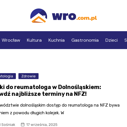
Wrocław
Kultura
Kuchnia
Gastronomia
Dzieci
S
tologia
Zdrowie
jki do reumatologa w Dolnośląskiem:
wdź najbliższe terminy na NFZ!
wództwie dolnośląskim dostęp do reumatologa na NFZ bywa
iem z powodu długich kolejek. W
l Sośniak
17 września, 2025