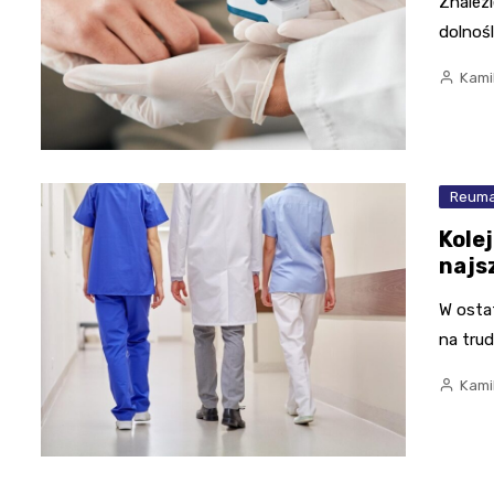
Znalez
dolnoś
Kami
Reuma
Kole
najs
W osta
na tru
Kami