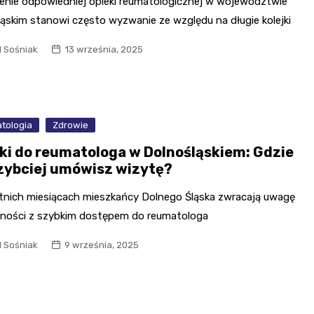
ienie odpowiedniej opieki reumatologicznej w województwie
ląskim stanowi często wyzwanie ze względu na długie kolejki
l Sośniak
13 września, 2025
tologia
Zdrowie
jki do reumatologa w Dolnośląskiem: Gdzie
zybciej umówisz wizytę?
tnich miesiącach mieszkańcy Dolnego Śląska zwracają uwagę
dności z szybkim dostępem do reumatologa
l Sośniak
9 września, 2025