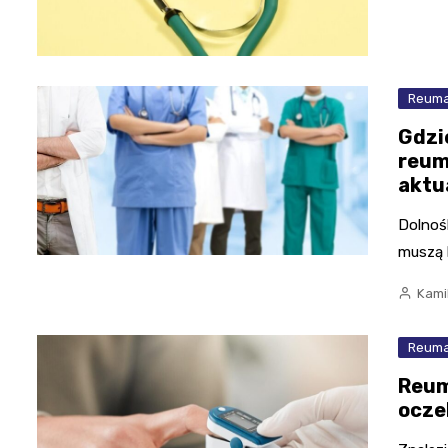
Reuma
Gdzi
reum
aktu
Dolnoś
muszą l
Kami
Reuma
Reum
ocze