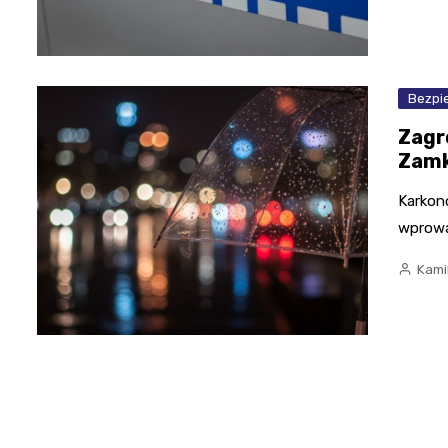
Bezpi
Zagr
Zamk
Karkon
wprowa
Kami