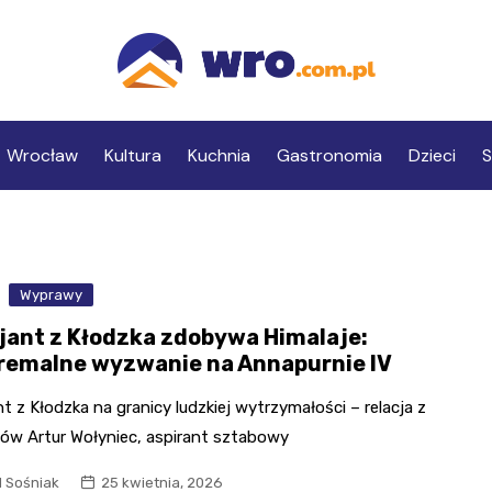
Wrocław
Kultura
Kuchnia
Gastronomia
Dzieci
S
Wyprawy
cjant z Kłodzka zdobywa Himalaje:
remalne wyzwanie na Annapurnie IV
nt z Kłodzka na granicy ludzkiej wytrzymałości – relacja z
jów Artur Wołyniec, aspirant sztabowy
l Sośniak
25 kwietnia, 2026