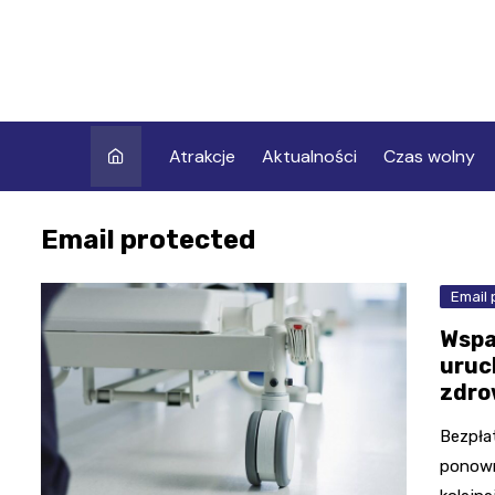
Skip
to
content
Atrakcje
Aktualności
Czas wolny
Email protected
Email 
Wspa
uruc
zdro
Bezpła
ponown