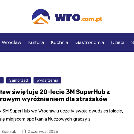
Wrocław
Kultura
Kuchnia
Gastronomia
Dzieci
S
s
Samorząd
Wydarzenia
ław świętuje 20-lecie 3M SuperHub z
rowym wyróżnieniem dla strażaków
y 3M SuperHub we Wrocławiu uczciły swoje dwudziestolecie,
 się miejscem spotkania kluczowych graczy z
l Sośniak
2 czerwca, 2026