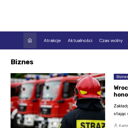
Skip
to
content
Atrakcje
Aktualności
Czas wolny
Biznes
Bizne
Wroc
hono
Zakład
stając
Kami