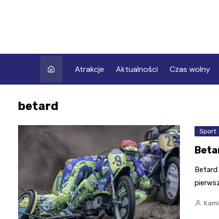
Skip
to
content
Atrakcje
Aktualności
Czas wolny
betard
Sport
Beta
Betard
pierws
Kami