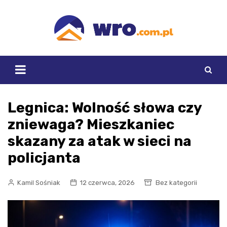
Skip
to
content
Legnica: Wolność słowa czy
zniewaga? Mieszkaniec
skazany za atak w sieci na
policjanta
Kamil Sośniak
12 czerwca, 2026
Bez kategorii