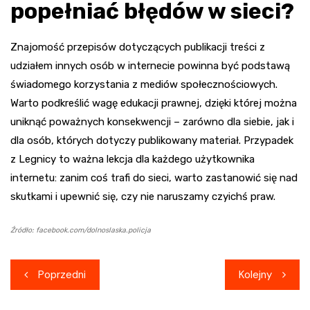
popełniać błędów w sieci?
Znajomość przepisów dotyczących publikacji treści z
udziałem innych osób w internecie powinna być podstawą
świadomego korzystania z mediów społecznościowych.
Warto podkreślić wagę edukacji prawnej, dzięki której można
uniknąć poważnych konsekwencji – zarówno dla siebie, jak i
dla osób, których dotyczy publikowany materiał. Przypadek
z Legnicy to ważna lekcja dla każdego użytkownika
internetu: zanim coś trafi do sieci, warto zastanowić się nad
skutkami i upewnić się, czy nie naruszamy czyichś praw.
Źródło: facebook.com/dolnoslaska.policja
Nawigacja
Poprzedni
Kolejny
wpisu