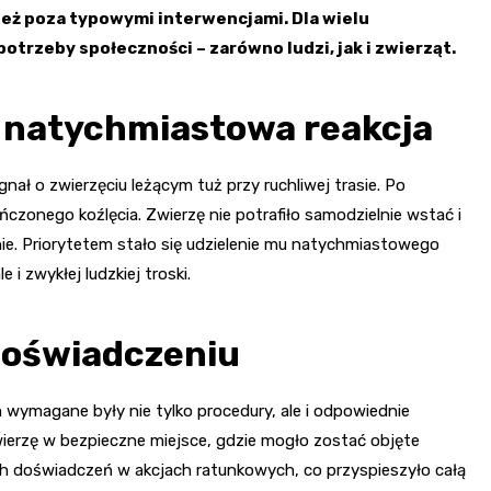
eż poza typowymi interwencjami. Dla wielu
potrzeby społeczności – zarówno ludzi, jak i zwierząt.
i natychmiastowa reakcja
nał o zwierzęciu leżącym tuż przy ruchliwej trasie. Po
czonego koźlęcia. Zwierzę nie potrafiło samodzielnie wstać i
e. Priorytetem stało się udzielenie mu natychmiastowego
 i zwykłej ludzkiej troski.
doświadczeniu
wymagane były nie tylko procedury, ale i odpowiednie
wierzę w bezpieczne miejsce, gdzie mogło zostać objęte
ch doświadczeń w akcjach ratunkowych, co przyspieszyło całą