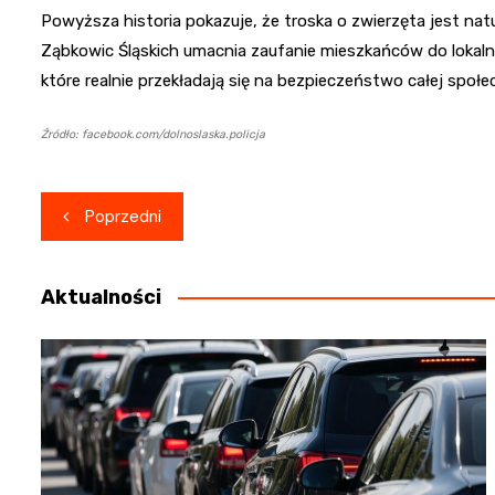
Powyższa historia pokazuje, że troska o zwierzęta jest nat
Ząbkowic Śląskich umacnia zaufanie mieszkańców do lokalny
które realnie przekładają się na bezpieczeństwo całej społe
Źródło: facebook.com/dolnoslaska.policja
Nawigacja
Poprzedni
wpisu
Aktualności