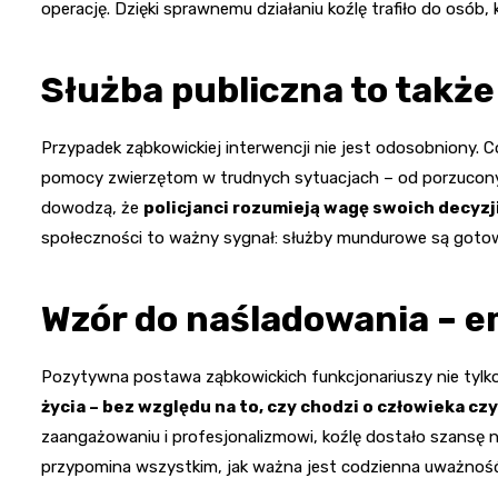
operację. Dzięki sprawnemu działaniu koźlę trafiło do osób,
Służba publiczna to takż
Przypadek ząbkowickiej interwencji nie jest odosobniony. Co
pomocy zwierzętom w trudnych sytuacjach – od porzuconyc
dowodzą, że
policjanci rozumieją wagę swoich decyzj
społeczności to ważny sygnał: służby mundurowe są gotowe
Wzór do naśladowania – e
Pozytywna postawa ząbkowickich funkcjonariuszy nie tylko 
życia – bez względu na to, czy chodzi o człowieka c
zaangażowaniu i profesjonalizmowi, koźlę dostało szansę na
przypomina wszystkim, jak ważna jest codzienna uważnoś