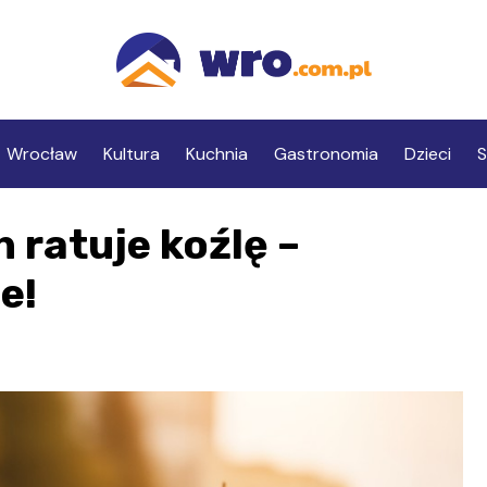
Wrocław
Kultura
Kuchnia
Gastronomia
Dzieci
S
 ratuje koźlę –
e!