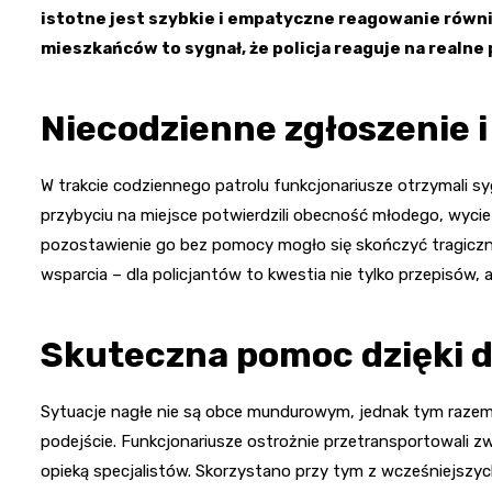
istotne jest szybkie i empatyczne reagowanie równi
mieszkańców to sygnał, że policja reaguje na realne 
Niecodzienne zgłoszenie 
W trakcie codziennego patrolu funkcjonariusze otrzymali syg
przybyciu na miejsce potwierdzili obecność młodego, wycień
pozostawienie go bez pomocy mogło się skończyć tragiczni
wsparcia – dla policjantów to kwestia nie tylko przepisów, ale
Skuteczna pomoc dzięki 
Sytuacje nagłe nie są obce mundurowym, jednak tym razem 
podejście. Funkcjonariusze ostrożnie przetransportowali z
opieką specjalistów. Skorzystano przy tym z wcześniejszy