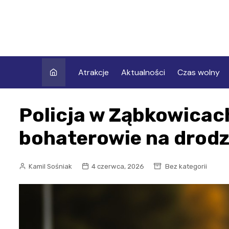
Skip
to
content
Atrakcje
Aktualności
Czas wolny
Policja w Ząbkowicach
bohaterowie na drodz
Kamil Sośniak
4 czerwca, 2026
Bez kategorii