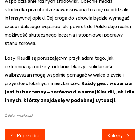
współdziałanie różnych środowisk. Obecnie młoda
studentka przechodzi zaawansowaną terapię na oddziale
intensywnej opieki. Jej droga do zdrowia będzie wymagać
czasu i dalszego wsparcia, ale powrót do Polski daje realną
możliwość skutecznego leczenia i stopniowej poprawy
stanu zdrowia.
Losy Klaudii są poruszającym przykładem tego, jak
determinacja rodziny, oddanie lekarzy i solidarność
wałbrzyszan mogą wspólnie pomagać w walce o życie i
przyszłość lokalnych mieszkańców.
Każdy gest wsparcia
jest tu bezcenny – zarówno dla samej Klaudii, jak i dla
innych, którzy znajdą się w podobnej sytuacji
.
Źródło: wroclaw.pl
Nawigacja
Poprzedni
Kolejny