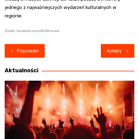
jednego z najważniejszych wydarzeń kulturalnych w
regionie.
Źródło: facebook.com/OKiSWroclaw
Nawigacja
Poprzedni
Kolejny
wpisu
Aktualności