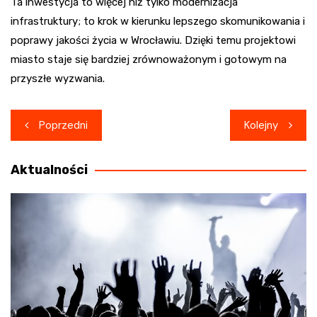
Ta inwestycja to więcej niż tylko modernizacja
infrastruktury; to krok w kierunku lepszego skomunikowania i
poprawy jakości życia w Wrocławiu. Dzięki temu projektowi
miasto staje się bardziej zrównoważonym i gotowym na
przyszłe wyzwania.
Nawigacja
Poprzedni
Kolejny
wpisu
Aktualności